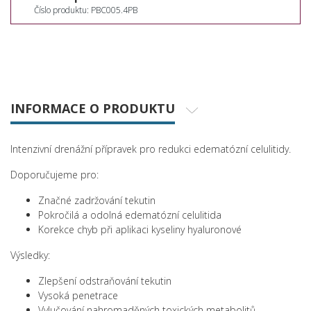
Číslo produktu: PBC005.4PB
INFORMACE O PRODUKTU
Intenzivní drenážní přípravek pro redukci edematózní celulitidy.
Doporučujeme pro:
Značné zadržování tekutin
Pokročilá a odolná edematózní celulitida
Korekce chyb při aplikaci kyseliny hyaluronové
Výsledky:
Zlepšení odstraňování tekutin
Vysoká penetrace
Vylučování nahromaděných toxických metabolitů