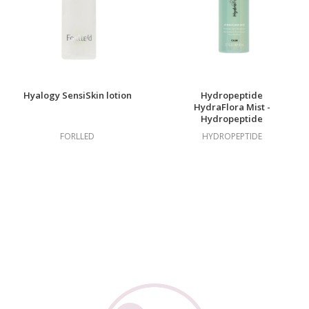
Hyalogy SensiSkin lotion
Hydropeptide
HydraFlora Mist -
Hydropeptide
Hydraflora Probiotická
FORLLED
HYDROPEPTIDE
Esence Ve Spreji, 80 ml