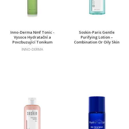
Inno-Derma Nmf Tonic -
Soskin-Paris Gentle
Vysoce Hydratační a
Purifying Lotion –
Povzbuzující Tonikum
Combination Or Oily Skin
200 ml
- Tonikum pro Mastnou a
INNO-DERMA
Smíšenou Pokožku 250 ml