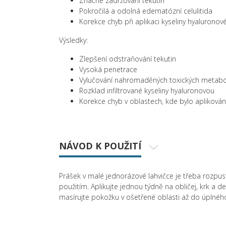
Značné zadržování tekutin
Pokročilá a odolná edematózní celulitida
Korekce chyb při aplikaci kyseliny hyaluronov
Výsledky:
Zlepšení odstraňování tekutin
Vysoká penetrace
Vylučování nahromaděných toxických metabo
Rozklad infiltrované kyseliny hyaluronovou
Korekce chyb v oblastech, kde bylo apliková
NÁVOD K POUŽITÍ
Prášek v malé jednorázové lahvičce je třeba rozpus
použitím. Aplikujte jednou týdně na obličej, krk a 
masírujte pokožku v ošetřené oblasti až do úplného