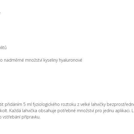
é
litů
no nadměrné množství kyseliny hyaluronové
tit přidáním 5 ml fyziologického roztoku z velké lahvičky bezprostřed
dekolt. Každá lahvička obsahuje potřebné množství pro jednu aplikaci. 
 vstřebání přípravku.