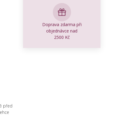
Doprava zdarma při
objednávce nad
2500 Kč
ně před
Lehce