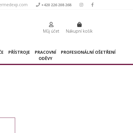
termedexp.com
+420 226 208 268
Můj účet
Nákupní košík
ČE
PŘÍSTROJE
PRACOVNÍ
PROFESIONÁLNÍ OŠETŘENÍ
ODĚVY