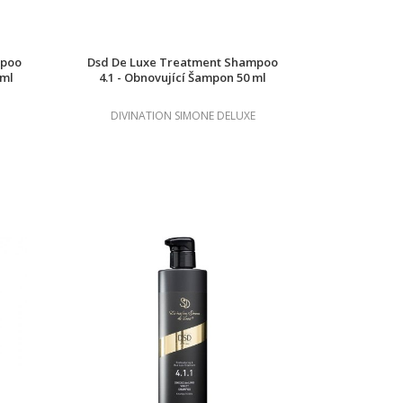
mpoo
Dsd De Luxe Treatment Shampoo
 ml
4.1 - Obnovující Šampon 50 ml
DIVINATION SIMONE DELUXE