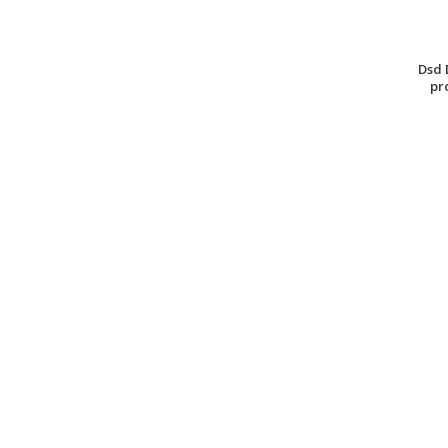
Dsd 
pr