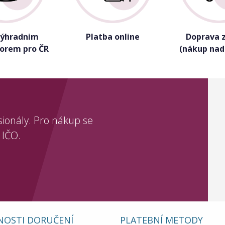
výhradnim
Platba online
Doprava 
torem pro ČR
(nákup nad
sionály. Pro nákup se
 IČO.
OSTI DORUČENÍ
PLATEBNÍ METODY