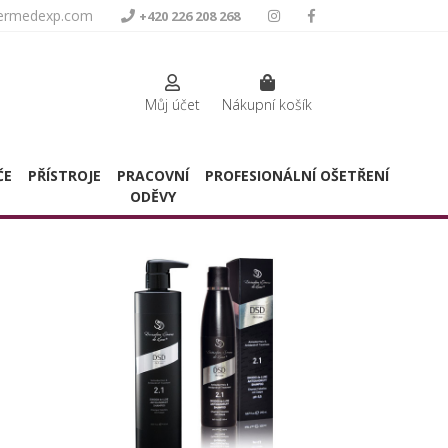
termedexp.com
+420 226 208 268
Můj účet
Nákupní košík
ČE
PŘÍSTROJE
PRACOVNÍ
PROFESIONÁLNÍ OŠETŘENÍ
ODĚVY