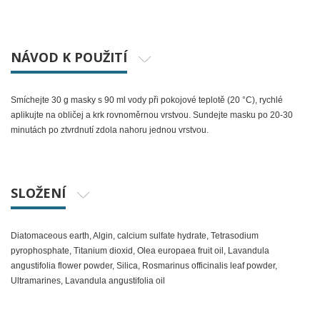
NÁVOD K POUŽITÍ
Smíchejte 30 g masky s 90 ml vody při pokojové teplotě (20 °C), rychlé
aplikujte na obličej a krk rovnoměrnou vrstvou. Sundejte masku po 20-30
minutách po ztvrdnutí zdola nahoru jednou vrstvou.
SLOŽENÍ
Diatomaceous earth, Algin, calcium sulfate hydrate, Tetrasodium
pyrophosphate, Titanium dioxid, Olea europaea fruit oil, Lavandula
angustifolia flower powder, Silica, Rosmarinus officinalis leaf powder,
Ultramarines, Lavandula angustifolia oil