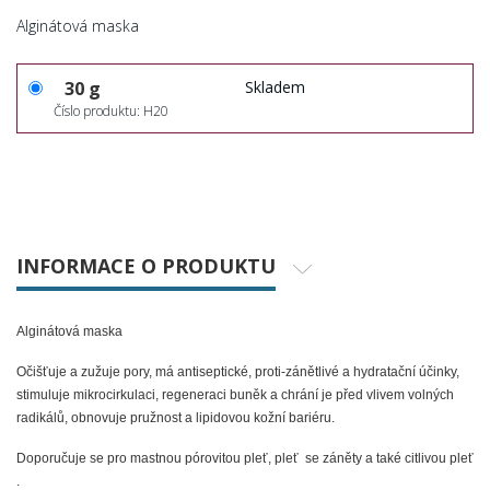
Alginátová maska
30 g
Skladem
Číslo produktu: H20
INFORMACE O PRODUKTU
Alginátová maska
Očišťuje a zužuje pory, má antiseptické, proti-zánětlivé a hydratační účinky,
stimuluje mikrocirkulaci, regeneraci buněk a chrání je před vlivem volných
radikálů, obnovuje pružnost a lipidovou kožní bariéru.
Doporučuje se
pro mastnou pórovitou pleť, pleť se záněty a také citlivou pleť
.