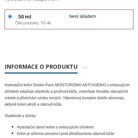
50 ml
Není skladem
Číslo produktu: 10140
INFORMACE O PRODUKTU
Hydratační krém Soskin-Paris MOISTURIZING ANTI-AGEING s omlazujícím
účinkem zlepšuje elasticitu a pružnost kůže, zmenšuje hloubku stávajících
vrásek a předchází vzniku nových. Vitaminový komplex dobře obnovuje,
aktivně brání atrofii a stárnutí kůže.
Vlastnosti a účinky:
Hydratační denní krém s omlazujícím účinkem.
Krém je účinnou prevencí proti předčasnému stárnutí kůže