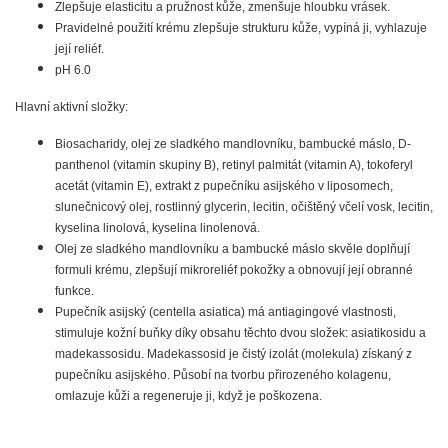
Zlepšuje elasticitu a pružnost kůže, zmenšuje hloubku vrásek.
Pravidelné použití krému zlepšuje strukturu kůže, vypíná ji, vyhlazuje
její reliéf.
pH 6.0
Hlavní aktivní složky:
Biosacharidy, olej ze sladkého mandlovníku, bambucké máslo, D-
panthenol (vitamin skupiny B), retinyl palmitát (vitamin A), tokoferyl
acetát (vitamin E), extrakt z pupečníku asijského v liposomech,
slunečnicový olej, rostlinný glycerin, lecitin, očištěný včelí vosk, lecitin,
kyselina linolová, kyselina linolenová.
Olej ze sladkého mandlovníku a bambucké máslo skvěle doplňují
formuli krému, zlepšují mikroreliéf pokožky a obnovují její obranné
funkce.
Pupečník asijský (centella asiatica) má antiagingové vlastnosti,
stimuluje kožní buňky díky obsahu těchto dvou složek: asiatikosidu a
madekassosidu. Madekassosid je čistý izolát (molekula) získaný z
pupečníku asijského. Působí na tvorbu přirozeného kolagenu,
omlazuje kůži a regeneruje ji, když je poškozena.