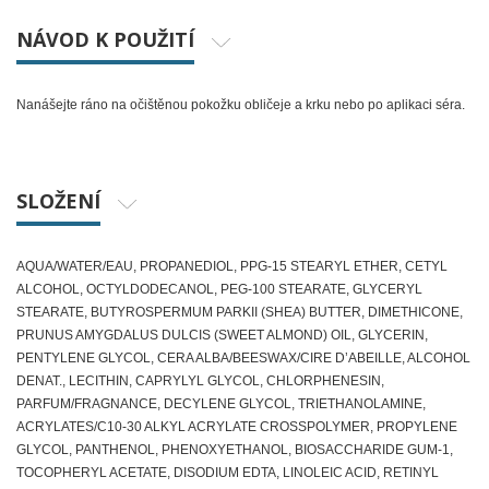
NÁVOD K POUŽITÍ
Nanášejte ráno na očištěnou pokožku obličeje a krku nebo po aplikaci séra.
SLOŽENÍ
AQUA/WATER/EAU, PROPANEDIOL, PPG-15 STEARYL ETHER, CETYL
ALCOHOL, OCTYLDODECANOL, PEG-100 STEARATE, GLYCERYL
STEARATE, BUTYROSPERMUM PARKII (SHEA) BUTTER, DIMETHICONE,
PRUNUS AMYGDALUS DULCIS (SWEET ALMOND) OIL, GLYCERIN,
PENTYLENE GLYCOL, CERA ALBA/BEESWAX/CIRE D’ABEILLE, ALCOHOL
DENAT., LECITHIN, CAPRYLYL GLYCOL, CHLORPHENESIN,
PARFUM/FRAGNANCE, DECYLENE GLYCOL, TRIETHANOLAMINE,
ACRYLATES/C10-30 ALKYL ACRYLATE CROSSPOLYMER, PROPYLENE
GLYCOL, PANTHENOL, PHENOXYETHANOL, BIOSACCHARIDE GUM-1,
TOCOPHERYL ACETATE, DISODIUM EDTA, LINOLEIC ACID, RETINYL