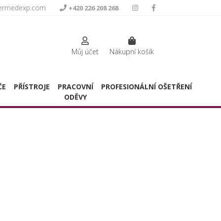
termedexp.com
+420 226 208 268
Můj účet
Nákupní košík
ČE
PŘÍSTROJE
PRACOVNÍ
PROFESIONÁLNÍ OŠETŘENÍ
ODĚVY