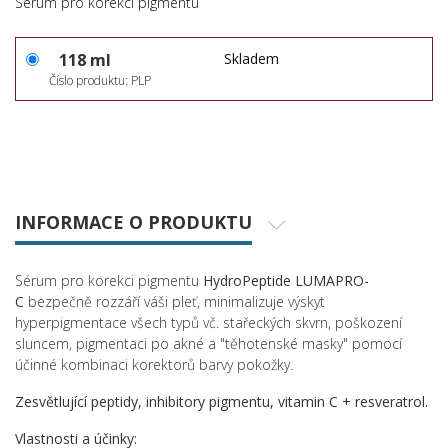
Sérum pro korekci pigmentu
118 ml
Skladem
Číslo produktu: PLP
INFORMACE O PRODUKTU
Sérum pro korekci pigmentu
HydroPeptide LUMAPRO-
C
bezpečně rozzáří váši pleť, minimalizuje výskyt
hyperpigmentace všech typů vč. stařeckých skvrn, poškození
sluncem, pigmentaci po akné a "těhotenské masky" pomocí
účinné kombinaci korektorů barvy pokožky.
Zesvětlující peptidy, inhibitory pigmentu, vitamin C + resveratrol.
Vlastnosti a účinky: