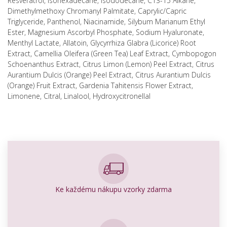
Resveratrol, Isohexadecane, Isododecane, C13-15 Alkane,
Dimethylmethoxy Chromanyl Palmitate, Caprylic/Capric
Triglyceride, Panthenol, Niacinamide, Silybum Marianum Ethyl
Ester, Magnesium Ascorbyl Phosphate, Sodium Hyaluronate,
Menthyl Lactate, Allatoin, Glycyrrhiza Glabra (Licorice) Root
Extract, Camellia Oleifera (Green Tea) Leaf Extract, Cymbopogon
Schoenanthus Extract, Citrus Limon (Lemon) Peel Extract, Citrus
Aurantium Dulcis (Orange) Peel Extract, Citrus Aurantium Dulcis
(Orange) Fruit Extract, Gardenia Tahitensis Flower Extract,
Limonene, Citral, Linalool, Hydroxycitronellal
Ke každému nákupu vzorky zdarma