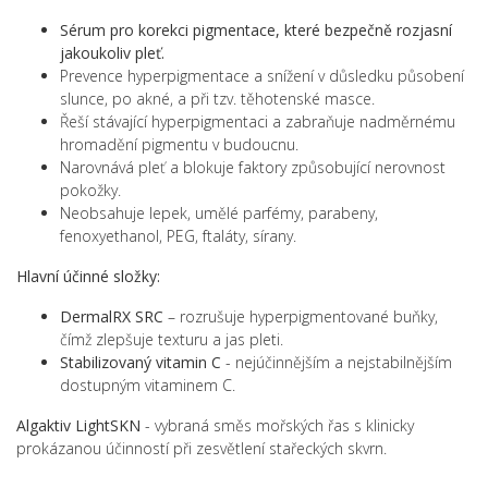
Sérum pro korekci pigmentace, které bezpečně rozjasní
jakoukoliv pleť.
Prevence hyperpigmentace a snížení v důsledku působení
slunce, po akné, a při tzv. těhotenské masce.
Řeší stávající hyperpigmentaci a zabraňuje nadměrnému
hromadění pigmentu v budoucnu.
Narovnává pleť a blokuje faktory způsobující nerovnost
pokožky.
Neobsahuje lepek, umělé parfémy, parabeny,
fenoxyethanol, PEG, ftaláty, sírany.
Hlavní účinné složky:
DermalRX SRC
– rozrušuje hyperpigmentované buňky,
čímž zlepšuje texturu a jas pleti.
Stabilizovaný vitamin C
- nejúčinnějším a nejstabilnějším
dostupným vitaminem C.
Algaktiv LightSKN
- vybraná směs mořských řas s klinicky
prokázanou účinností při zesvětlení stařeckých skvrn.