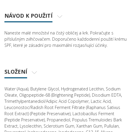
NÁVOD K POUŽITÍ
Naneste malé množství na čistý obličej a krk. Pokračujte s
příslušným zvlhčovačem. Doporučeno každodenní použití krému
SPF, které je zásadní pro maximální rozjasňující účinky.
SLOŽENÍ
Water (Aqua), Butylene Glycol, Hydrogenated Lecithin, Sodium
Oleate, Oligopeptide-68 (Brightening Peptide), Disodium EDTA,
Trimethylpentanediol/Adipic Acid Copolymer, Lactic Acid,
Leuconostoc/Radish Root Ferment Filtrate (Raphanus Sativus
Root Extract) (Peptide Preservative), Lactobacillus Ferment
(Peptide Preservative), Propanediol, Populus Tremuloides Bark
Extract, Lysolecithin, Sclerotium Gum, Xanthan Gum, Pullulan,