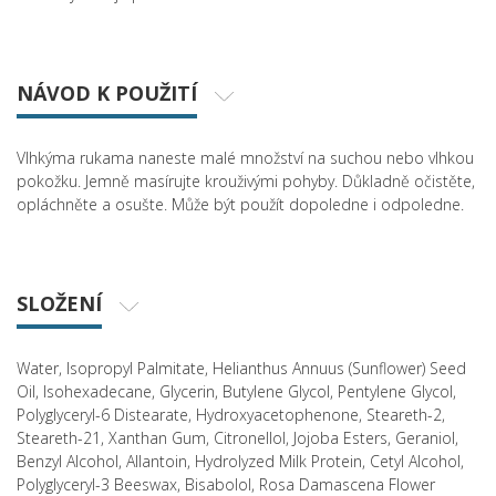
NÁVOD K POUŽITÍ
Vlhkýma rukama naneste malé množství na suchou nebo vlhkou
pokožku. Jemně masírujte krouživými pohyby. Důkladně očistěte,
opláchněte a osušte. Může být použít dopoledne i odpoledne.
SLOŽENÍ
Water, Isopropyl Palmitate, Helianthus Annuus (Sunflower) Seed
Oil, Isohexadecane, Glycerin, Butylene Glycol, Pentylene Glycol,
Polyglyceryl-6 Distearate, Hydroxyacetophenone, Steareth-2,
Steareth-21, Xanthan Gum, Citronellol, Jojoba Esters, Geraniol,
Benzyl Alcohol, Allantoin, Hydrolyzed Milk Protein, Cetyl Alcohol,
Polyglyceryl-3 Beeswax, Bisabolol, Rosa Damascena Flower