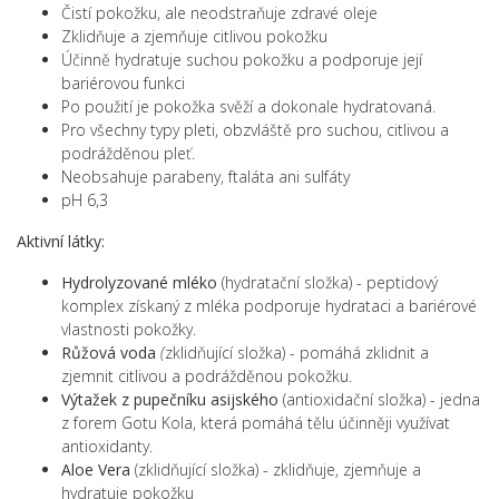
Čistí pokožku, ale neodstraňuje zdravé oleje
Zklidňuje a zjemňuje citlivou pokožku
Účinně hydratuje suchou pokožku a podporuje její
bariérovou funkci
Po použití je pokožka svěží a dokonale hydratovaná.
Pro všechny typy pleti, obzvláště pro suchou, citlivou a
podrážděnou pleť.
Neobsahuje parabeny, ftaláta ani sulfáty
pH 6,3
Aktivní látky:
Hydrolyzované mléko
(hydratační složka) - peptidový
komplex získaný z mléka podporuje hydrataci a bariérové
vlastnosti pokožky.
Růžová voda
(
zklidňující složka) -
pomáhá zklidnit a
zjemnit citlivou a podrážděnou pokožku.
Výtažek z pupečníku asijského
(antioxidační složka) - jedna
z forem Gotu Kola, která pomáhá tělu účinněji využívat
antioxidanty.
Aloe Vera
(zklidňující složka) - zklidňuje, zjemňuje a
hydratuje pokožku