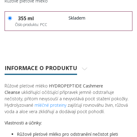
Růžové pleťové mléko
355 ml
Skladem
Číslo produktu: PCC
INFORMACE O PRODUKTU
Růžové pleťové mléko
HYDROPEPTIDE Cashmere
Cleanse
uklidňující očišťující přípravek jemně odstraňuje
nečistoty, přitom nevysouší a nevyvolává pocit stažení pokožky.
Hydrolyzované
mléčné proteiny
zajišťují rovnováhu živin, růžová
voda a aloe vera zklidňují a dodávají pocit pohodlí.
Vlastnosti a účinky:
Růžové pleťové mléko pro odstranění nečistot pleti