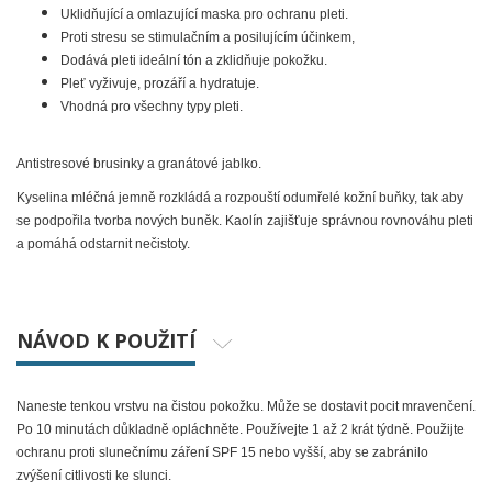
Uklidňující a omlazující maska pro ochranu pleti.
Proti stresu se stimulačním a posilujícím účinkem,
Dodává pleti ideální tón a zklidňuje pokožku.
Pleť vyživuje, prozáří a hydratuje.
Vhodná pro všechny typy pleti.
Antistresové brusinky a granátové jablko.
Kyselina mléčná
jemně rozkládá a rozpouští odumřelé kožní buňky, tak aby
se podpořila tvorba nových buněk.
Kaolín
zajišťuje správnou rovnováhu pleti
a pomáhá odstarnit nečistoty.
NÁVOD K POUŽITÍ
Naneste tenkou vrstvu na čistou pokožku. Může se dostavit pocit mravenčení.
Po 10 minutách důkladně opláchněte. Používejte 1 až 2 krát týdně. Použijte
ochranu proti slunečnímu záření SPF 15 nebo vyšší, aby se zabránilo
zvýšení citlivosti ke slunci.