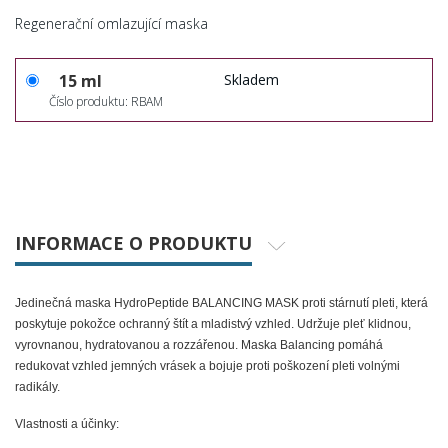
Regenerační omlazující maska
15 ml
Skladem
Číslo produktu: RBAM
INFORMACE O PRODUKTU
Jedinečná maska
HydroPeptide BALANCING MASK
proti stárnutí pleti, která
poskytuje pokožce ochranný štít a mladistvý vzhled. Udržuje pleť klidnou,
vyrovnanou, hydratovanou a rozzářenou. Maska Balancing pomáhá
redukovat vzhled jemných vrásek a bojuje proti poškození pleti volnými
radikály.
Vlastnosti a účinky: