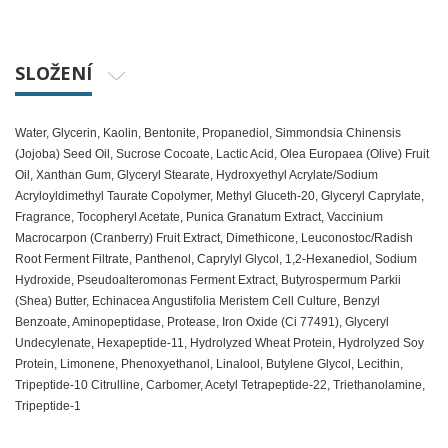
SLOŽENÍ
Water, Glycerin, Kaolin, Bentonite, Propanediol, Simmondsia Chinensis
(Jojoba) Seed Oil, Sucrose Cocoate, Lactic Acid, Olea Europaea (Olive) Fruit
Oil, Xanthan Gum, Glyceryl Stearate, Hydroxyethyl Acrylate/Sodium
Acryloyldimethyl Taurate Copolymer, Methyl Gluceth-20, Glyceryl Caprylate,
Fragrance, Tocopheryl Acetate, Punica Granatum Extract, Vaccinium
Macrocarpon (Cranberry) Fruit Extract, Dimethicone, Leuconostoc/Radish
Root Ferment Filtrate, Panthenol, Caprylyl Glycol, 1,2-Hexanediol, Sodium
Hydroxide, Pseudoalteromonas Ferment Extract, Butyrospermum Parkii
(Shea) Butter, Echinacea Angustifolia Meristem Cell Culture, Benzyl
Benzoate, Aminopeptidase, Protease, Iron Oxide (Ci 77491), Glyceryl
Undecylenate, Hexapeptide-11, Hydrolyzed Wheat Protein, Hydrolyzed Soy
Protein, Limonene, Phenoxyethanol, Linalool, Butylene Glycol, Lecithin,
Tripeptide-10 Citrulline, Carbomer, Acetyl Tetrapeptide-22, Triethanolamine,
Tripeptide-1