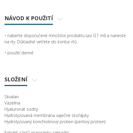
NÁVOD K POUŽITÍ
• naberte doporučené množství produktu (asi 0,1 ml) a naneste
na rty. Důkladně vetřete do kontur rtů.
• použití denně
SLOŽENÍ
Skvalan
Vazelína
Hyaluronát sodný
Hydrolyzovaná membrána vaječné skořápky
Hydrolyzovaný konchiolinový protein (perlový protein)
Extrakt z listů majoránky zahradní