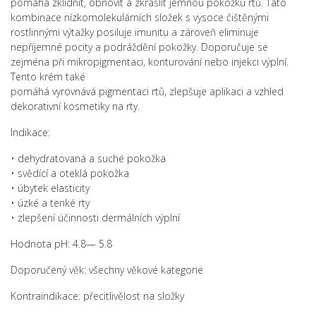
pomáhá zklidnit, obnovit a zkrášlit jemnou pokožku rtů. Tato
kombinace nízkomolekulárních složek s vysoce čištěnými
rostlinnými výtažky posiluje imunitu a zároveň eliminuje
nepříjemné pocity a podráždění pokožky. Doporučuje se
zejména při mikropigmentaci, konturování nebo injekci výplní.
Tento krém také
pomáhá vyrovnává pigmentaci rtů, zlepšuje aplikaci a vzhled
dekorativní kosmetiky na rty.
Indikace:
• dehydratovaná a suché pokožka
• svědící a oteklá pokožka
• úbytek elasticity
• úzké a tenké rty
• zlepšení účinnosti dermálních výplní
Hodnota pH: 4.8— 5.8
Doporučený věk: všechny věkové kategorie
Kontraindikace: přecitlivělost na složky