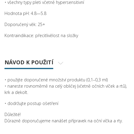
• všechny typy pleti včetně hypersensitivní
Hodnota pH: 4.8—5.8
Doporučený věk: 25+
Kontraindikace: přecitlivělost na složky
NÁVOD K POUŽITÍ
• použijte doporučené množství produktu (0,1–0,3 ml)
• naneste rovnoměrně na celý obličej (včetně očních víček a rtů),
krk a dekolt.
• dodržujte postup ošetření
Důležité!
Důrazně doporučujeme nanášet přípravek na oční víčka a rty.