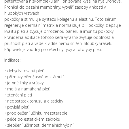
patentovaná nízkomolekulární ionizovaná kyselina hyaluronová.
Proniká do bazální membrány, vytváří zásoby vlhkosti v
hlubokých vrstvách
pokožky a stimuluje syntézu kolagenu a elastinu. Toto sérum
regeneruje dermální matrix a normalizuje pH pokožky, zlepšuje
kvalitu pleti a zvyšuje přirozenou bariéru a imunitu pokožky.
Pravidelná aplikace tohoto séra výrazně zvyšuje odolnost a
pružnost pleti a vede k viditelnému snížení hloubky vrásek.
Přípravek je vhodný pro všechny typy a fototypy pleti.
Indikace:
• dehydratovaná pleť
• příznaky předčasného stárnutí
• jemné linky a vrásky
• mdlá a namáhaná pleť
• ztenčení pleti
• nedostatek tonusu a elasticity
• povislá pleť
• prodloužení účinku mezoterapie
• péče po estetickém zákroku
• zlepšení účinnosti dermálních výplní