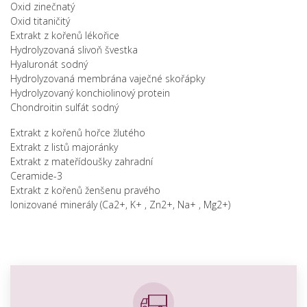
Oxid zinečnatý
Oxid titaničitý
Extrakt z kořenů lékořice
Hydrolyzovaná slivoň švestka
Hyaluronát sodný
Hydrolyzovaná membrána vaječné skořápky
Hydrolyzovaný konchiolinový protein
Chondroitin sulfát sodný
Extrakt z kořenů hořce žlutého
Extrakt z listů majoránky
Extrakt z mateřídoušky zahradní
Ceramide-3
Extrakt z kořenů ženšenu pravého
Ionizované minerály (Ca2+, K+ , Zn2+, Na+ , Mg2+)