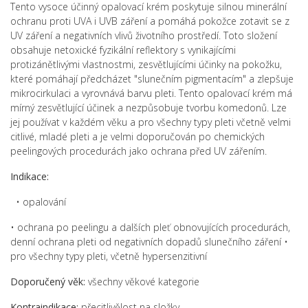
Tento vysoce účinný opalovací krém poskytuje silnou minerální
ochranu proti UVA i UVB záření a pomáhá pokožce zotavit se z
UV záření a negativních vlivů životního prostředí. Toto složení
obsahuje netoxické fyzikální reflektory s vynikajícími
protizánětlivými vlastnostmi, zesvětlujícími účinky na pokožku,
které pomáhají předcházet "slunečním pigmentacím" a zlepšuje
mikrocirkulaci a vyrovnává barvu pleti. Tento opalovací krém má
mírný zesvětlující účinek a nezpůsobuje tvorbu komedonů. Lze
jej používat v každém věku a pro všechny typy pleti včetně velmi
citlivé, mladé pleti a je velmi doporučován po chemických
peelingových procedurách jako ochrana před UV zářením.
Indikace:
• opalování
• ochrana po peelingu a dalších pleť obnovujících procedurách,
denní ochrana pleti od negativních dopadů slunečního záření •
pro všechny typy pleti, včetně hypersenzitivní
Doporučený věk:
všechny věkové kategorie
Kontraindikace:
přecitlivělost na složky