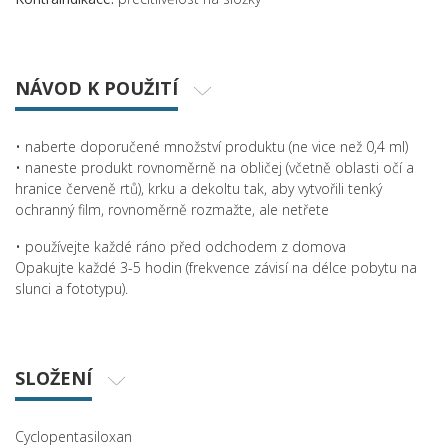
NÁVOD K POUŽITÍ
• naberte doporučené množství produktu (ne vice než 0,4 ml)
• naneste produkt rovnoměrně na obličej (včetně oblasti očí a
hranice červeně rtů), krku a dekoltu tak, aby vytvořili tenký
ochranný film, rovnoměrně rozmažte, ale netřete
• používejte každé ráno před odchodem z domova
Opakujte každé 3-5 hodin (frekvence závisí na délce pobytu na
slunci a fototypu).
SLOŽENÍ
Cyclopentasiloxan