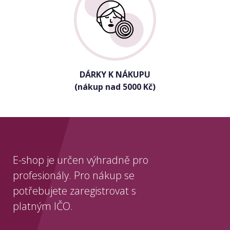
DÁRKY K NÁKUPU
(nákup nad 5000 Kč)
E-shop je určen výhradně pro
profesionály. Pro nákup se
potřebujete zaregistrovat s
platným IČO.