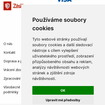
Používáme soubory
cookies
Tyto webové stránky používají
SOCIÁLNÍ SÍTĚ:
O nás
soubory cookies a další sledovací
nástroje s cílem vylepšení
Kontakt
uživatelského prostředí, zobrazení
Doprava a platba
přizpůsobeného obsahu a reklam,
analýzy návštěvnosti webových
Vrácení zboží a reklamace
stránek a zjištění zdroje
návštěvnosti.
Zpracování osobních údajů
Všeobecné obchodní
OK
podmínky
Upravit mé předvolby