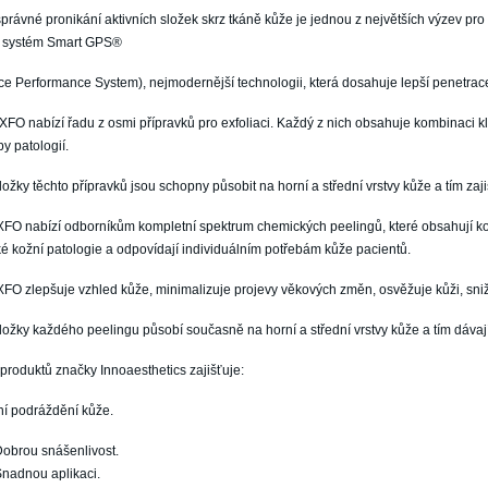
správné pronikání aktivních složek skrz tkáně kůže je jednou z největších výzev
la systém Smart GPS®
e Performance System), nejmodernější technologii, která dosahuje lepší penetrace
O nabízí řadu z osmi přípravků pro exfoliaci. Každý z nich obsahuje kombinaci kla
py patologií.
složky těchto přípravků jsou schopny působit na horní a střední vrstvy kůže a tím zajis
FO nabízí odborníkům kompletní spektrum chemických peelingů, které obsahují ko
ké kožní patologie a odpovídají individuálním potřebám kůže pacientů.
O zlepšuje vzhled kůže, minimalizuje projevy věkových změn, osvěžuje kůži, snižu
složky každého peelingu působí současně na horní a střední vrstvy kůže a tím dávaj
produktů značky Innoaesthetics zajišťuje:
ní podráždění kůže.
obrou snášenlivost.
nadnou aplikaci.