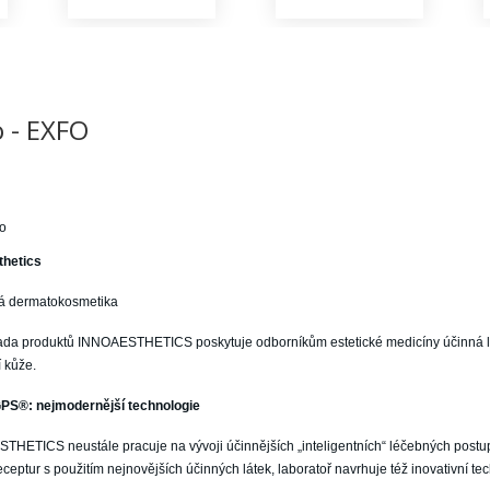
o - EXFO
fo
thetics
lá dermatokosmetika
řada produktů INNOAESTHETICS poskytuje odborníkům estetické medicíny účinná lé
í kůže.
PS®: nejmodernější technologie
HETICS neustále pracuje na vývoji účinnějších „inteligentních“ léčebných postup
eceptur s použitím nejnovějších účinných látek, laboratoř navrhuje též inovativní te