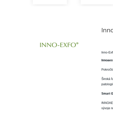
Inn
Inno-Ex
Innoaes
Pokroči
Široká 
patologi
Smart G
INNOAEST
vývoje r