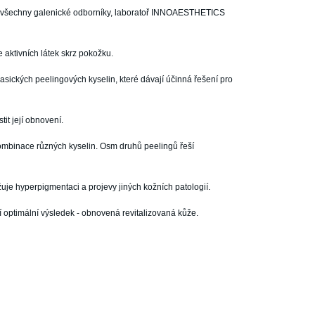
 pro všechny galenické odborníky, laboratoř INNOAESTHETICS
 aktivních látek skrz pokožku.
sických peelingových kyselin, které dávají účinná řešení pro
tit její obnovení.
mbinace různých kyselin. Osm druhů peelingů řeší
je hyperpigmentaci a projevy jiných kožních patologií.
í optimální výsledek - obnovená revitalizovaná kůže.