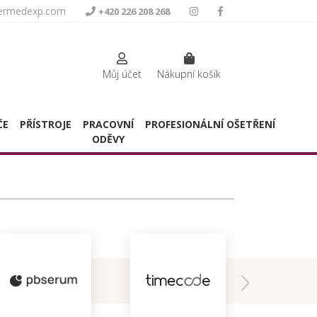
termedexp.com
+420 226 208 268
Můj účet
Nákupní košík
ČE
PŘÍSTROJE
PRACOVNÍ
PROFESIONÁLNÍ OŠETŘENÍ
ODĚVY