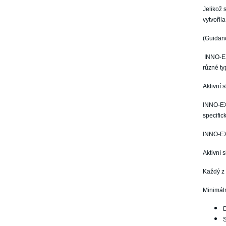
Jelikož 
vytvoři
(Guidanc
INNO-EXF
různé ty
Aktivní 
INNO-EX
specific
INNO-EXF
Aktivní 
Každý z 
Minimál
D
S