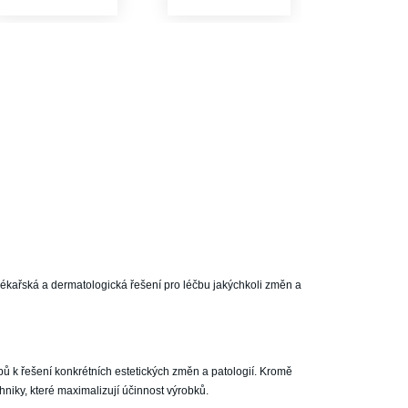
kařská a dermatologická řešení pro léčbu jakýchkoli změn a
ů k řešení konkrétních estetických změn a patologií. Kromě
chniky, které maximalizují účinnost výrobků.