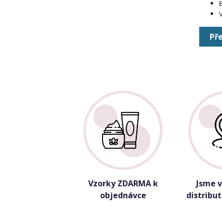
B
V
Pře
Vzorky ZDARMA k
Jsme 
objednávce
distribu