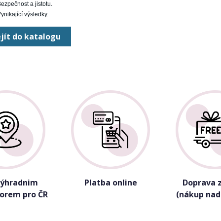
ezpečnost a jistotu.
ynikající výsledky.
jít do katalogu
výhradnim
Platba online
Doprava 
torem pro ČR
(nákup nad