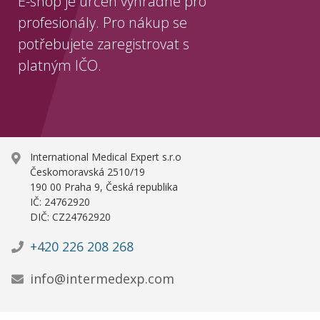
E-shop je určen výhradně pro
profesionály. Pro nákup se
potřebujete zaregistrovat s
platným IČO.
International Medical Expert s.r.o
Českomoravská 2510/19
190 00 Praha 9, Česká republika
IČ: 24762920
DIČ: CZ24762920
+420 226 208 268
info@intermedexp.com